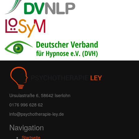
Ursulastraße 6, 58642 Iserlohn
0176 996 628 62
info@psychotherapie-ley.de
Navigation
Startseite