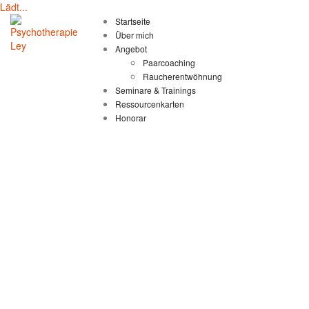
Lädt...
Skip
Startseite
to
Über mich
content
Angebot
Paarcoaching
Raucherentwöhnung
Seminare & Trainings
Ressourcenkarten
Honorar
PSYCHOTHERAPIE LEY
Praxis für Lösungsorientierte Kurzzeittherapie & Hypnose