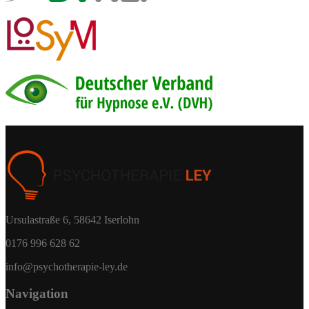
Ursulastraße 6, 58642 Iserlohn
0176 996 628 62
info@psychotherapie-ley.de
Navigation