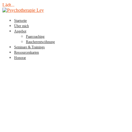
Lädt...
Skip
to
content
Startseite
Über mich
Angebot
Paarcoaching
Raucherentwöhnung
Seminare & Trainings
Ressourcenkarten
Honorar
PSYCHOTHERAPIE LEY
Praxis für Lösungsorientierte Kurzzeittherapie & Hypnose