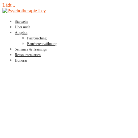
Lädt...
Skip
to
content
Startseite
Über mich
Angebot
Paarcoaching
Raucherentwöhnung
Seminare & Trainings
Ressourcenkarten
Honorar
PSYCHOTHERAPIE LEY
Praxis für Lösungsorientierte Kurzzeittherapie & Hypnose