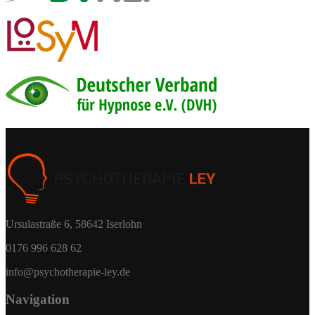
Ursulastraße 6, 58642 Iserlohn
0176 996 628 62
info@psychotherapie-ley.de
Navigation